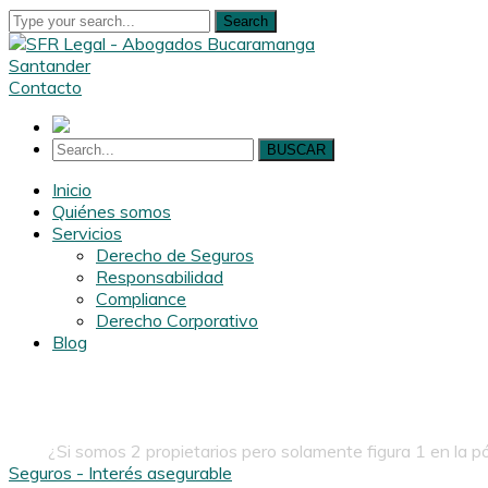
Search
Contacto
BUSCAR
Inicio
Quiénes somos
Servicios
Derecho de Seguros
Responsabilidad
Compliance
Derecho Corporativo
Blog
Noticias y artículos
Inicio
¿Si somos 2 propietarios pero solamente figura 1 en la p
Seguros - Interés asegurable